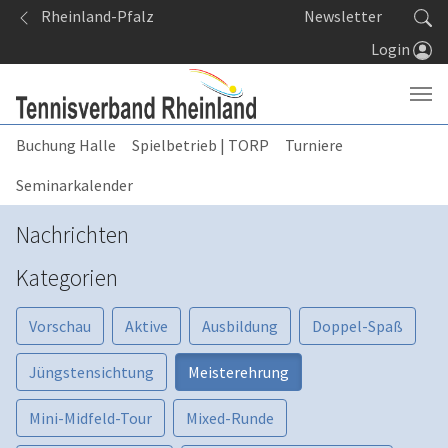
Springe zum Seiteninhalt
Rheinland-Pfalz
Newsletter
Login
Buchung Halle
Spielbetrieb | TORP
Turniere
Seminarkalender
Nachrichten
Kategorien
Vorschau
Aktive
Ausbildung
Doppel-Spaß
Jüngstensichtung
Meisterehrung
Mini-Midfeld-Tour
Mixed-Runde