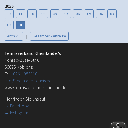
2025
12
11
10
09
08
07
06
05
04
03
02
01
Archiv...
Gesamter Zeitraum
|
Tennisverband Rheinland e.V.
Konrad-Zuse-Str. 6
56075 Koblenz
Tel.:
0261-953110
info@rheinland-tennis.de
www.tennisverband-rheinland.de
Hier finden Sie uns auf
→
Facebook
→ Instagram