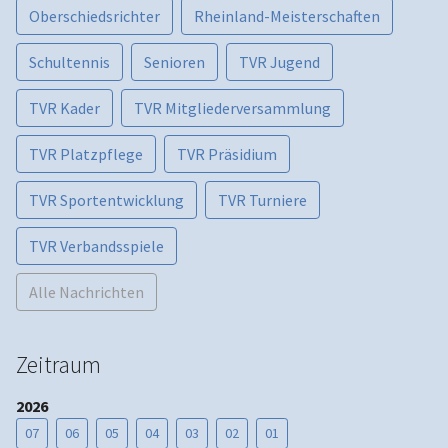
Oberschiedsrichter
Rheinland-Meisterschaften
Schultennis
Senioren
TVR Jugend
TVR Kader
TVR Mitgliederversammlung
TVR Platzpflege
TVR Präsidium
TVR Sportentwicklung
TVR Turniere
TVR Verbandsspiele
Alle Nachrichten
Zeitraum
2026
07
06
05
04
03
02
01