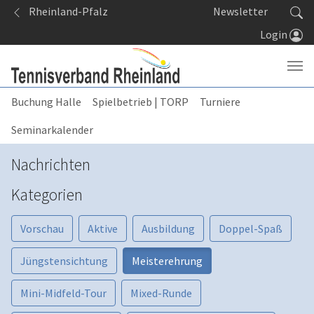
Springe zum Seiteninhalt
Rheinland-Pfalz
Newsletter
Login
Buchung Halle
Spielbetrieb | TORP
Turniere
Seminarkalender
Nachrichten
Kategorien
Vorschau
Aktive
Ausbildung
Doppel-Spaß
Jüngstensichtung
Meisterehrung
Mini-Midfeld-Tour
Mixed-Runde