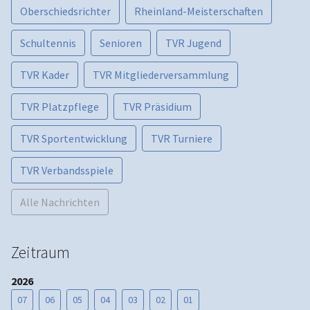
Oberschiedsrichter
Rheinland-Meisterschaften
Schultennis
Senioren
TVR Jugend
TVR Kader
TVR Mitgliederversammlung
TVR Platzpflege
TVR Präsidium
TVR Sportentwicklung
TVR Turniere
TVR Verbandsspiele
Alle Nachrichten
Zeitraum
2026
07
06
05
04
03
02
01