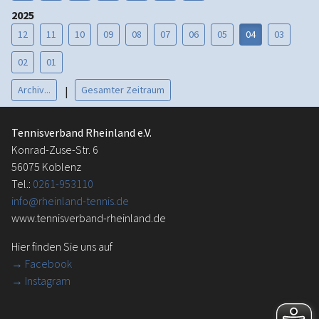
2025
12
11
10
09
08
07
06
05
04
03
02
01
Archiv...
Gesamter Zeitraum
|
Tennisverband Rheinland e.V.
Konrad-Zuse-Str. 6
56075 Koblenz
Tel.:
0261-953110
info@rheinland-tennis.de
www.tennisverband-rheinland.de
Hier finden Sie uns auf
→
Facebook
→ Instagram