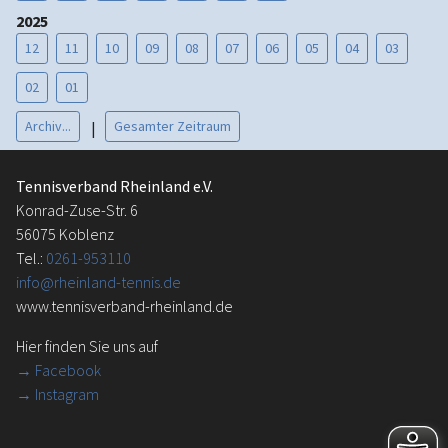
2025
12
11
10
09
08
07
06
05
04
03
02
01
Archiv...
Gesamter Zeitraum
|
Tennisverband Rheinland e.V.
Konrad-Zuse-Str. 6
56075 Koblenz
Tel.:
0261-953110
info@rheinland-tennis.de
www.tennisverband-rheinland.de
Hier finden Sie uns auf
→
Facebook
→ Instagram