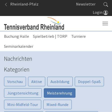
Springe zum Seiteninhalt
Rheinland-Pfalz
Newsletter
Login
Buchung Halle
Spielbetrieb | TORP
Turniere
Seminarkalender
Nachrichten
Kategorien
Vorschau
Aktive
Ausbildung
Doppel-Spaß
Jüngstensichtung
Meisterehrung
Mini-Midfeld-Tour
Mixed-Runde