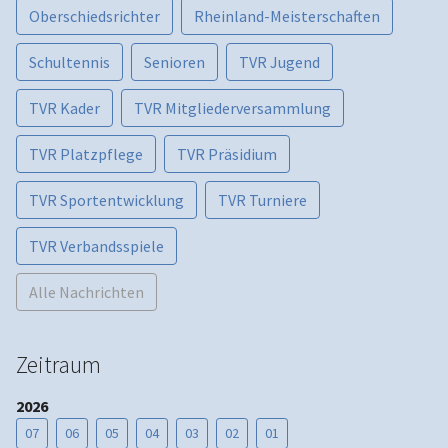
Oberschiedsrichter
Rheinland-Meisterschaften
Schultennis
Senioren
TVR Jugend
TVR Kader
TVR Mitgliederversammlung
TVR Platzpflege
TVR Präsidium
TVR Sportentwicklung
TVR Turniere
TVR Verbandsspiele
Alle Nachrichten
Zeitraum
2026
07
06
05
04
03
02
01