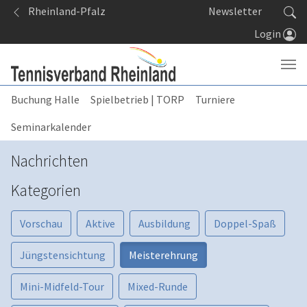
Springe zum Seiteninhalt
Rheinland-Pfalz
Newsletter
Login
Buchung Halle
Spielbetrieb | TORP
Turniere
Seminarkalender
Nachrichten
Kategorien
Vorschau
Aktive
Ausbildung
Doppel-Spaß
Jüngstensichtung
Meisterehrung
Mini-Midfeld-Tour
Mixed-Runde