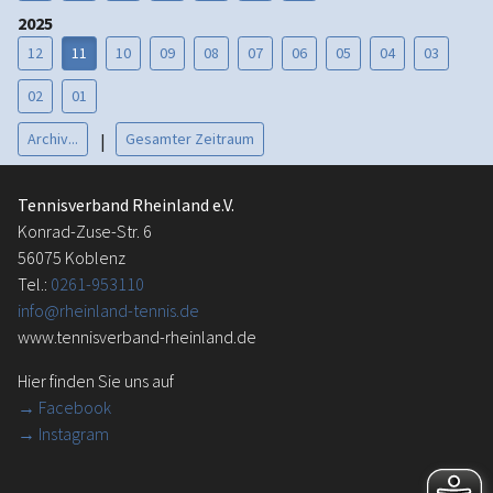
2025
12
11
10
09
08
07
06
05
04
03
02
01
Archiv...
Gesamter Zeitraum
|
Tennisverband Rheinland e.V.
Konrad-Zuse-Str. 6
56075 Koblenz
Tel.:
0261-953110
info@rheinland-tennis.de
www.tennisverband-rheinland.de
Hier finden Sie uns auf
→
Facebook
→ Instagram