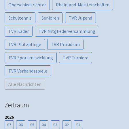
Oberschiedsrichter
Rheinland-Meisterschaften
Schultennis
Senioren
TVR Jugend
TVR Kader
TVR Mitgliederversammlung
TVR Platzpflege
TVR Präsidium
TVR Sportentwicklung
TVR Turniere
TVR Verbandsspiele
Alle Nachrichten
Zeitraum
2026
07
06
05
04
03
02
01