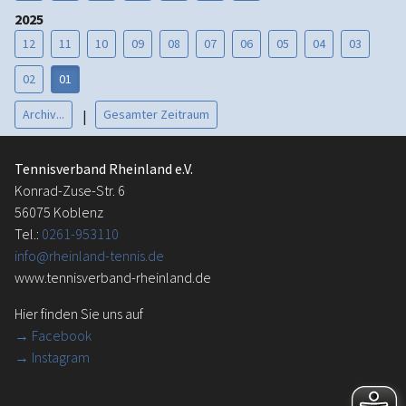
2025
12
11
10
09
08
07
06
05
04
03
02
01
Archiv...
Gesamter Zeitraum
|
Tennisverband Rheinland e.V.
Konrad-Zuse-Str. 6
56075 Koblenz
Tel.:
0261-953110
info@rheinland-tennis.de
www.tennisverband-rheinland.de
Hier finden Sie uns auf
→
Facebook
→ Instagram