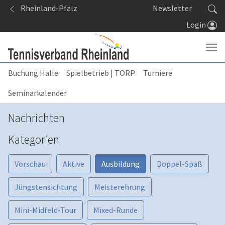
Springe zum Seiteninhalt
Rheinland-Pfalz
Newsletter
Login
Buchung Halle
Spielbetrieb | TORP
Turniere
Seminarkalender
Nachrichten
Kategorien
Vorschau
Aktive
Ausbildung
Doppel-Spaß
Jüngstensichtung
Meisterehrung
Mini-Midfeld-Tour
Mixed-Runde