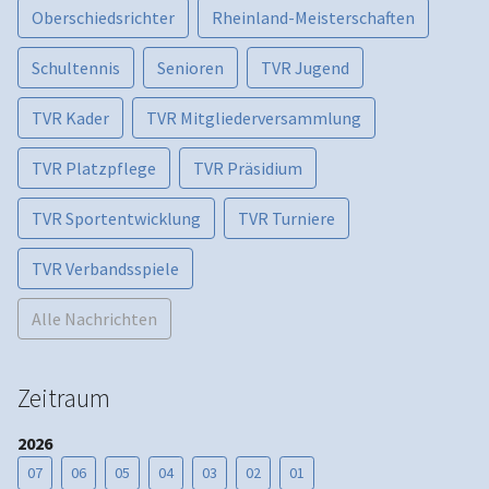
Oberschiedsrichter
Rheinland-Meisterschaften
Schultennis
Senioren
TVR Jugend
TVR Kader
TVR Mitgliederversammlung
TVR Platzpflege
TVR Präsidium
TVR Sportentwicklung
TVR Turniere
TVR Verbandsspiele
Alle Nachrichten
Zeitraum
2026
07
06
05
04
03
02
01