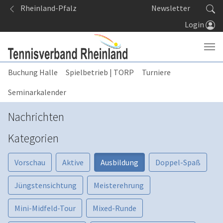
Springe zum Seiteninhalt
Rheinland-Pfalz
Newsletter
Login
Buchung Halle
Spielbetrieb | TORP
Turniere
Seminarkalender
Nachrichten
Kategorien
Vorschau
Aktive
Ausbildung
Doppel-Spaß
Jüngstensichtung
Meisterehrung
Mini-Midfeld-Tour
Mixed-Runde