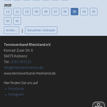
2025
12
11
10
09
08
07
06
05
04
03
02
01
Archiv...
Gesamter Zeitraum
|
Tennisverband Rheinland e.V.
Konrad-Zuse-Str. 6
56075 Koblenz
Tel.:
0261-953110
info@rheinland-tennis.de
www.tennisverband-rheinland.de
Hier finden Sie uns auf
→
Facebook
→ Instagram