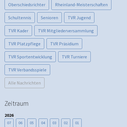
Oberschiedsrichter
Rheinland-Meisterschaften
Schultennis
Senioren
TVR Jugend
TVR Kader
TVR Mitgliederversammlung
TVR Platzpflege
TVR Präsidium
TVR Sportentwicklung
TVR Turniere
TVR Verbandsspiele
Alle Nachrichten
Zeitraum
2026
07
06
05
04
03
02
01