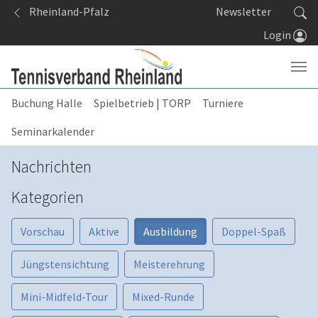
Springe zum Seiteninhalt
Rheinland-Pfalz
Newsletter
Login
Buchung Halle
Spielbetrieb | TORP
Turniere
Seminarkalender
Nachrichten
Kategorien
Vorschau
Aktive
Ausbildung
Doppel-Spaß
Jüngstensichtung
Meisterehrung
Mini-Midfeld-Tour
Mixed-Runde