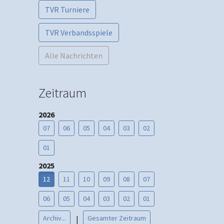
TVR Turniere
TVR Verbandsspiele
Alle Nachrichten
Zeitraum
2026
07
06
05
04
03
02
01
2025
12
11
10
09
08
07
06
05
04
03
02
01
Archiv...
Gesamter Zeitraum
|