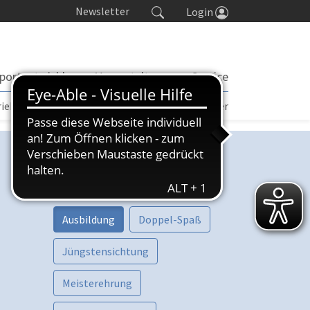
Newsletter
Login
portentwicklung
Veranstaltungen
Service
rieb | TORP
Turniere
Seminarkalender
Kategorien
Vorschau
Aktive
Ausbildung
Doppel-Spaß
Jüngstensichtung
Meisterehrung