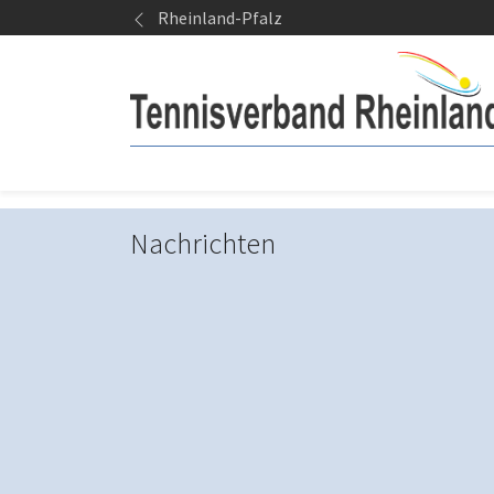
Springe zum Seiteninhalt
Rheinland-Pfalz
Nachrichten