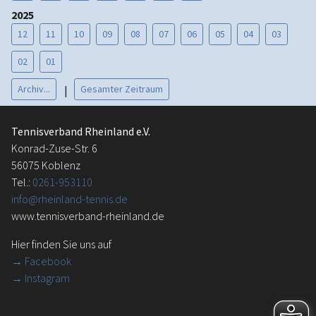
2025
12
11
10
09
08
07
06
05
04
03
02
01
Archiv...
Gesamter Zeitraum
|
Tennisverband Rheinland e.V.
Konrad-Zuse-Str. 6
56075 Koblenz
Tel.:
0261-953110
info@rheinland-tennis.de
www.tennisverband-rheinland.de
Hier finden Sie uns auf
→
Facebook
→ Instagram