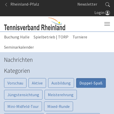
Springe zum Seiteninhalt
Rheinland-Pfalz
Newsletter
Login
Buchung Halle
Spielbetrieb | TORP
Turniere
Seminarkalender
Nachrichten
Kategorien
Vorschau
Aktive
Ausbildung
Doppel-Spaß
Jüngstensichtung
Meisterehrung
Mini-Midfeld-Tour
Mixed-Runde