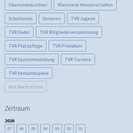
Oberschiedsrichter
Rheinland-Meisterschaften
Schultennis
Senioren
TVR Jugend
TVR Kader
TVR Mitgliederversammlung
TVR Platzpflege
TVR Präsidium
TVR Sportentwicklung
TVR Turniere
TVR Verbandsspiele
Alle Nachrichten
Zeitraum
2026
07
06
05
04
03
02
01