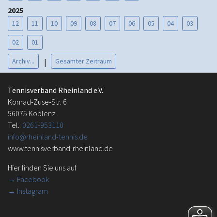
2025
12
11
10
09
08
07
06
05
04
03
02
01
Archiv...
Gesamter Zeitraum
|
Tennisverband Rheinland e.V.
Konrad-Zuse-Str. 6
56075 Koblenz
Tel.:
0261-953110
info@rheinland-tennis.de
www.tennisverband-rheinland.de
Hier finden Sie uns auf
→
Facebook
→ Instagram