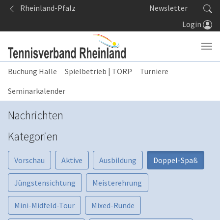
Springe zum Seiteninhalt
Rheinland-Pfalz
Newsletter
Login
Buchung Halle
Spielbetrieb | TORP
Turniere
Seminarkalender
Nachrichten
Kategorien
Vorschau
Aktive
Ausbildung
Doppel-Spaß
Jüngstensichtung
Meisterehrung
Mini-Midfeld-Tour
Mixed-Runde