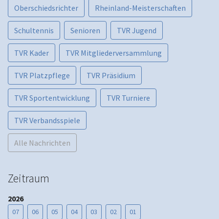
Oberschiedsrichter
Rheinland-Meisterschaften
Schultennis
Senioren
TVR Jugend
TVR Kader
TVR Mitgliederversammlung
TVR Platzpflege
TVR Präsidium
TVR Sportentwicklung
TVR Turniere
TVR Verbandsspiele
Alle Nachrichten
Zeitraum
2026
07
06
05
04
03
02
01