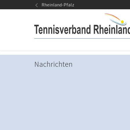
Springe zum Seiteninhalt
Rheinland-Pfalz
Nachrichten