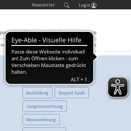
Newsletter
Login
portentwicklung
Veranstaltungen
Service
rieb | TORP
Turniere
Seminarkalender
Kategorien
Vorschau
Aktive
Ausbildung
Doppel-Spaß
Jüngstensichtung
Meisterehrung