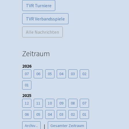
TVR Turniere
TVR Verbandsspiele
Alle Nachrichten
Zeitraum
2026
07
06
05
04
03
02
01
2025
12
11
10
09
08
07
06
05
04
03
02
01
Archiv...
Gesamter Zeitraum
|