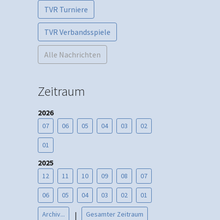
TVR Turniere
TVR Verbandsspiele
Alle Nachrichten
Zeitraum
2026
07
06
05
04
03
02
01
2025
12
11
10
09
08
07
06
05
04
03
02
01
Archiv...
Gesamter Zeitraum
|