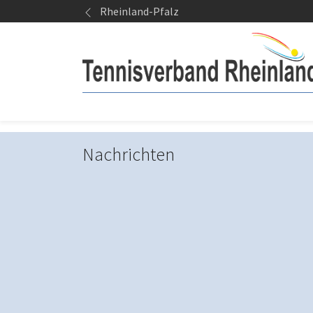
Springe zum Seiteninhalt
Rheinland-Pfalz
Nachrichten