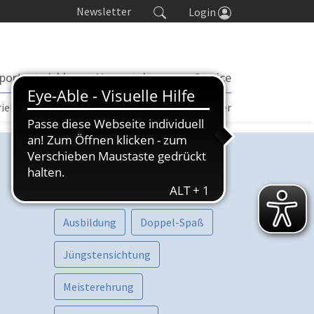
Newsletter
Login
portentwicklung
Veranstaltungen
Service
rieb | TORP
Turniere
Seminarkalender
Kategorien
Vorschau
Aktive
Ausbildung
Doppel-Spaß
Jüngstensichtung
Meisterehrung