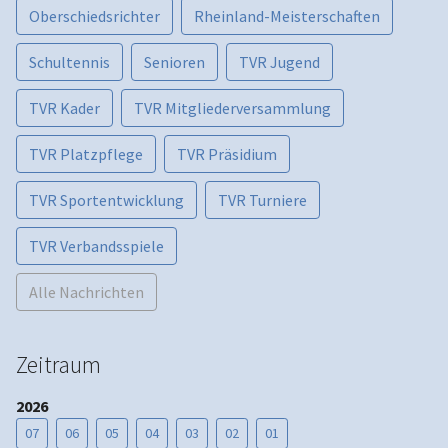
Oberschiedsrichter
Rheinland-Meisterschaften
Schultennis
Senioren
TVR Jugend
TVR Kader
TVR Mitgliederversammlung
TVR Platzpflege
TVR Präsidium
TVR Sportentwicklung
TVR Turniere
TVR Verbandsspiele
Alle Nachrichten
Zeitraum
2026
07
06
05
04
03
02
01