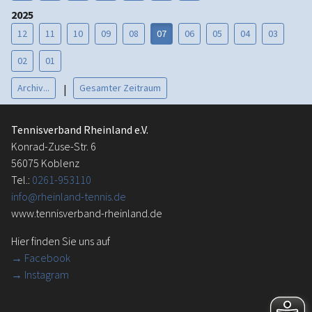
2025
12
11
10
09
08
07
06
05
04
03
02
01
Archiv...
Gesamter Zeitraum
|
Tennisverband Rheinland e.V.
Konrad-Zuse-Str. 6
56075 Koblenz
Tel.:
0261-953110
info@rheinland-tennis.de
www.tennisverband-rheinland.de
Hier finden Sie uns auf
→
Facebook
→ Instagram