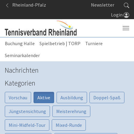
Springe zum Seiteninhalt
Rheinland-Pfalz
Newsletter
Login
Buchung Halle
Spielbetrieb | TORP
Turniere
Seminarkalender
Nachrichten
Kategorien
Vorschau
Aktive
Ausbildung
Doppel-Spaß
Jüngstensichtung
Meisterehrung
Mini-Midfeld-Tour
Mixed-Runde