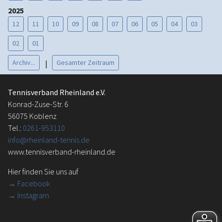
2025
12
11
10
09
08
07
06
05
04
03
02
01
Archiv...
Gesamter Zeitraum
|
Tennisverband Rheinland e.V.
Konrad-Zuse-Str. 6
56075 Koblenz
Tel.:
0261-953110
info@rheinland-tennis.de
www.tennisverband-rheinland.de
Hier finden Sie uns auf
→
Facebook
→ Instagram