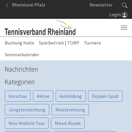
Springe zum Seiteninhalt
Rheinland-Pfalz
Newsletter
Login
Buchung Halle
Spielbetrieb | TORP
Turniere
Seminarkalender
Nachrichten
Kategorien
Vorschau
Aktive
Ausbildung
Doppel-Spaß
Jüngstensichtung
Meisterehrung
Mini-Midfeld-Tour
Mixed-Runde