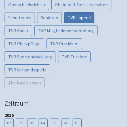
Oberschiedsrichter
Rheinland-Meisterschaften
Schultennis
Senioren
TVR Jugend
TVR Kader
TVR Mitgliederversammlung
TVR Platzpflege
TVR Präsidium
TVR Sportentwicklung
TVR Turniere
TVR Verbandsspiele
Alle Nachrichten
Zeitraum
2026
07
06
05
04
03
02
01