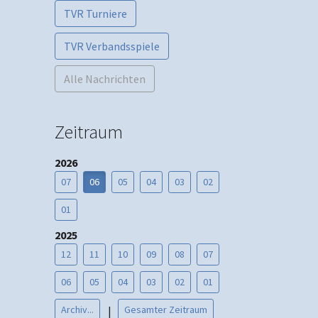
TVR Turniere
TVR Verbandsspiele
Alle Nachrichten
Zeitraum
2026
07
06
05
04
03
02
01
2025
12
11
10
09
08
07
06
05
04
03
02
01
Archiv...
Gesamter Zeitraum
|