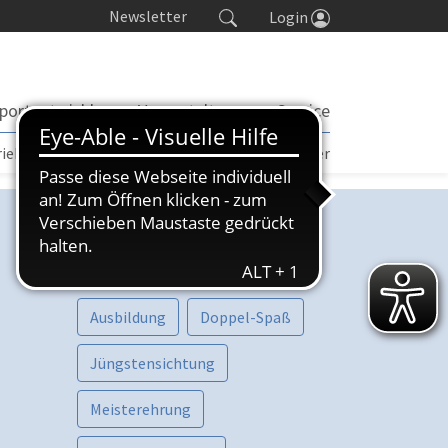
Newsletter
Login
portentwicklung
Veranstaltungen
Service
rieb | TORP
Turniere
Seminarkalender
Kategorien
Vorschau
Aktive
Ausbildung
Doppel-Spaß
Jüngstensichtung
Meisterehrung