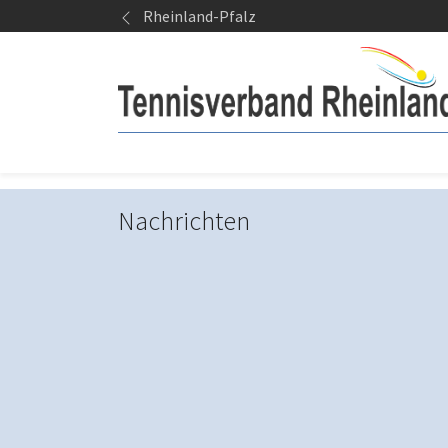
Springe zum Seiteninhalt
Rheinland-Pfalz
Nachrichten