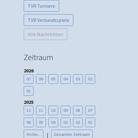
TVR Turniere
TVR Verbandsspiele
Alle Nachrichten
Zeitraum
2026
07
06
05
04
03
02
01
2025
12
11
10
09
08
07
06
05
04
03
02
01
Archiv...
Gesamter Zeitraum
|