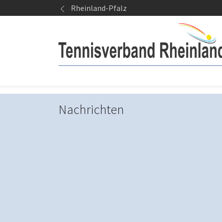
Springe zum Seiteninhalt
Rheinland-Pfalz
Nachrichten