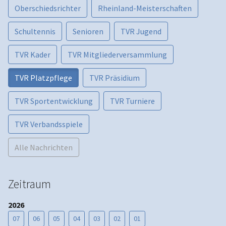
Oberschiedsrichter
Rheinland-Meisterschaften
Schultennis
Senioren
TVR Jugend
TVR Kader
TVR Mitgliederversammlung
TVR Platzpflege
TVR Präsidium
TVR Sportentwicklung
TVR Turniere
TVR Verbandsspiele
Alle Nachrichten
Zeitraum
2026
07
06
05
04
03
02
01