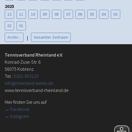
2025
12
11
10
09
08
07
06
05
04
03
02
01
Archiv...
Gesamter Zeitraum
|
Tennisverband Rheinland e.V.
Konrad-Zuse-Str. 6
56075 Koblenz
Tel.:
0261-953110
info@rheinland-tennis.de
www.tennisverband-rheinland.de
Hier finden Sie uns auf
→
Facebook
→ Instagram