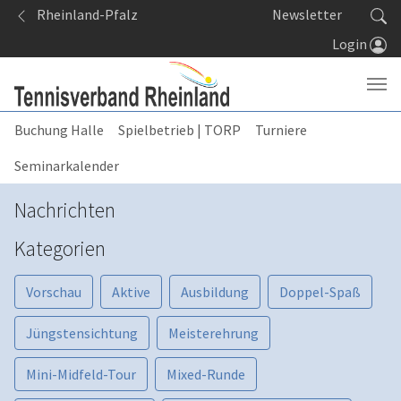
Springe zum Seiteninhalt
Rheinland-Pfalz
Newsletter
Login
Buchung Halle
Spielbetrieb | TORP
Turniere
Seminarkalender
Nachrichten
Kategorien
Vorschau
Aktive
Ausbildung
Doppel-Spaß
Jüngstensichtung
Meisterehrung
Mini-Midfeld-Tour
Mixed-Runde