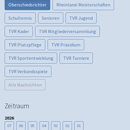
Oberschiedsrichter
Rheinland-Meisterschaften
Schultennis
Senioren
TVR Jugend
TVR Kader
TVR Mitgliederversammlung
TVR Platzpflege
TVR Präsidium
TVR Sportentwicklung
TVR Turniere
TVR Verbandsspiele
Alle Nachrichten
Zeitraum
2026
07
06
05
04
03
02
01