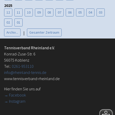
2025
12
11
10
09
08
07
06
05
04
03
02
01
Archiv...
Gesamter Zeitraum
|
Tennisverband Rheinland e.V.
Konrad-Zuse-Str. 6
56075 Koblenz
Tel.:
0261-953110
info@rheinland-tennis.de
www.tennisverband-rheinland.de
Hier finden Sie uns auf
→
Facebook
→ Instagram