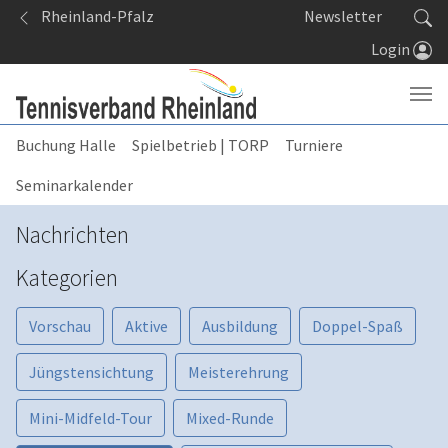
Springe zum Seiteninhalt
Rheinland-Pfalz
Newsletter
Login
Buchung Halle
Spielbetrieb | TORP
Turniere
Seminarkalender
Nachrichten
Kategorien
Vorschau
Aktive
Ausbildung
Doppel-Spaß
Jüngstensichtung
Meisterehrung
Mini-Midfeld-Tour
Mixed-Runde