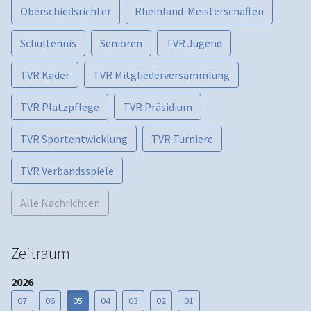
Oberschiedsrichter
Rheinland-Meisterschaften
Schultennis
Senioren
TVR Jugend
TVR Kader
TVR Mitgliederversammlung
TVR Platzpflege
TVR Präsidium
TVR Sportentwicklung
TVR Turniere
TVR Verbandsspiele
Alle Nachrichten
Zeitraum
2026
07
06
05
04
03
02
01