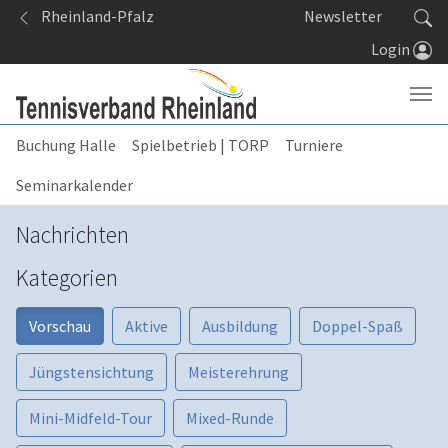
Springe zum Seiteninhalt
Rheinland-Pfalz
Newsletter
Login
Buchung Halle
Spielbetrieb | TORP
Turniere
Seminarkalender
Nachrichten
Kategorien
Vorschau
Aktive
Ausbildung
Doppel-Spaß
Jüngstensichtung
Meisterehrung
Mini-Midfeld-Tour
Mixed-Runde