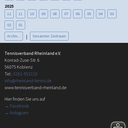
2025
12
11
10
09
08
07
06
05
04
03
02
01
Archiv...
Gesamter Zeitraum
|
Tennisverband Rheinland e.V.
Konrad-Zuse-Str. 6
56075 Koblenz
Tel.:
0261-953110
info@rheinland-tennis.de
www.tennisverband-rheinland.de
Hier finden Sie uns auf
→
Facebook
→ Instagram