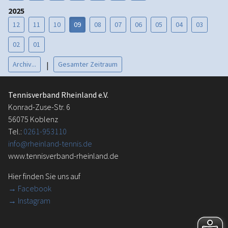
2025
12
11
10
09
08
07
06
05
04
03
02
01
Archiv...
Gesamter Zeitraum
|
Tennisverband Rheinland e.V.
Konrad-Zuse-Str. 6
56075 Koblenz
Tel.:
0261-953110
info@rheinland-tennis.de
www.tennisverband-rheinland.de
Hier finden Sie uns auf
→
Facebook
→ Instagram