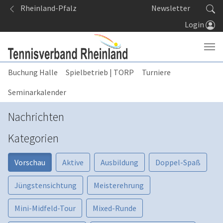
Springe zum Seiteninhalt
Rheinland-Pfalz
Newsletter
Login
Buchung Halle
Spielbetrieb | TORP
Turniere
Seminarkalender
Nachrichten
Kategorien
Vorschau
Aktive
Ausbildung
Doppel-Spaß
Jüngstensichtung
Meisterehrung
Mini-Midfeld-Tour
Mixed-Runde