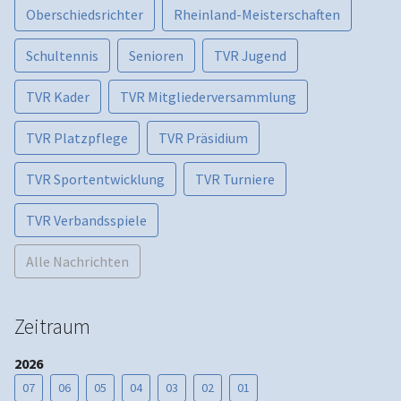
Oberschiedsrichter
Rheinland-Meisterschaften
Schultennis
Senioren
TVR Jugend
TVR Kader
TVR Mitgliederversammlung
TVR Platzpflege
TVR Präsidium
TVR Sportentwicklung
TVR Turniere
TVR Verbandsspiele
Alle Nachrichten
Zeitraum
2026
07
06
05
04
03
02
01