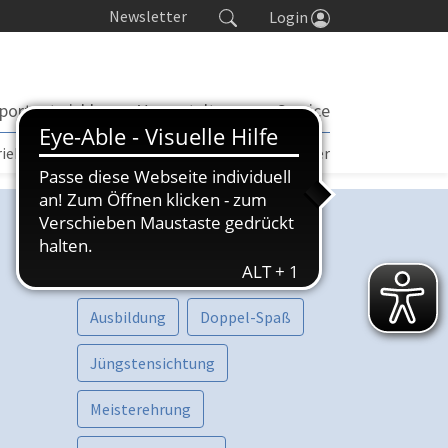
Newsletter
Login
portentwicklung
Veranstaltungen
Service
rieb | TORP
Turniere
Seminarkalender
Kategorien
Vorschau
Aktive
Ausbildung
Doppel-Spaß
Jüngstensichtung
Meisterehrung