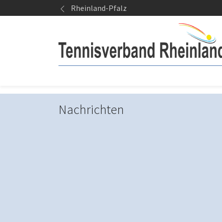
Springe zum Seiteninhalt
Rheinland-Pfalz
Nachrichten