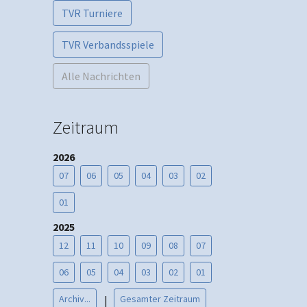
TVR Turniere
TVR Verbandsspiele
Alle Nachrichten
Zeitraum
2026
07
06
05
04
03
02
01
2025
12
11
10
09
08
07
06
05
04
03
02
01
Archiv...
Gesamter Zeitraum
|