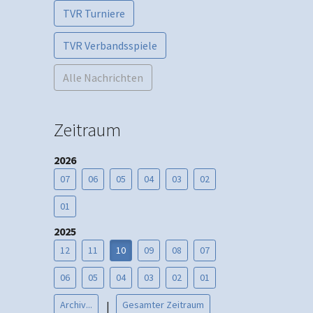
TVR Turniere
TVR Verbandsspiele
Alle Nachrichten
Zeitraum
2026
07
06
05
04
03
02
01
2025
12
11
10
09
08
07
06
05
04
03
02
01
Archiv...
Gesamter Zeitraum
|