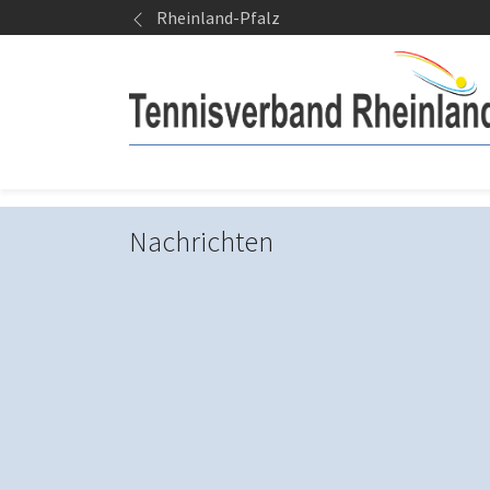
Springe zum Seiteninhalt
Rheinland-Pfalz
Nachrichten