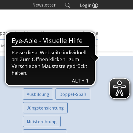
Newsletter
Login
portentwicklung
Veranstaltungen
Service
rieb | TORP
Turniere
Seminarkalender
Kategorien
Vorschau
Aktive
Ausbildung
Doppel-Spaß
Jüngstensichtung
Meisterehrung