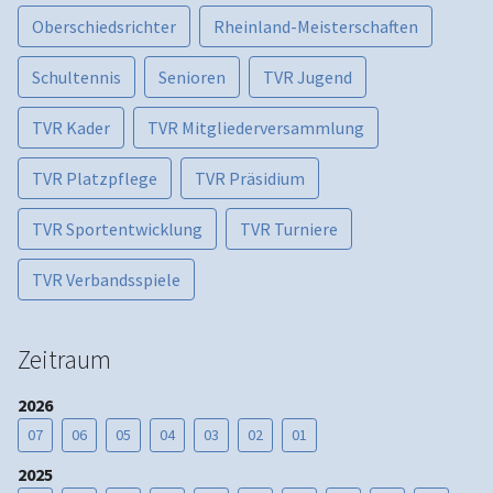
Oberschiedsrichter
Rheinland-Meisterschaften
Schultennis
Senioren
TVR Jugend
TVR Kader
TVR Mitgliederversammlung
TVR Platzpflege
TVR Präsidium
TVR Sportentwicklung
TVR Turniere
TVR Verbandsspiele
Zeitraum
2026
07
06
05
04
03
02
01
2025