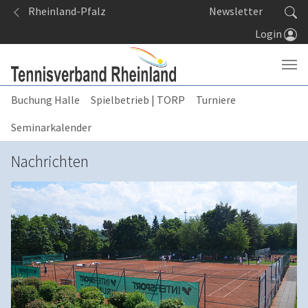
Springe zum Seiteninhalt
Rheinland-Pfalz
Newsletter
Login
Buchung Halle
Spielbetrieb | TORP
Turniere
Seminarkalender
Nachrichten