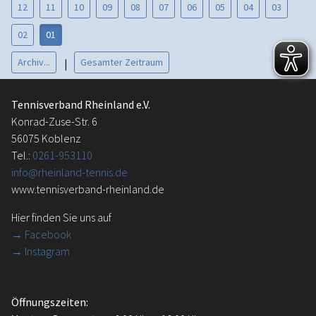
12
11
10
09
08
07
06
05
04
03
02
01
Archiv...
Gesamter Zeitraum
|
Tennisverband Rheinland e.V.
Konrad-Zuse-Str. 6
56075 Koblenz
Tel.:
0261-953110
info@rheinland-tennis.de
www.tennisverband-rheinland.de
Hier finden Sie uns auf
→
Facebook
→ Instagram
Öffnungszeiten: