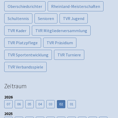
Oberschiedsrichter
Rheinland-Meisterschaften
Schultennis
Senioren
TVR Jugend
TVR Kader
TVR Mitgliederversammlung
TVR Platzpflege
TVR Präsidium
TVR Sportentwicklung
TVR Turniere
TVR Verbandsspiele
Zeitraum
2026
07
06
05
04
03
02
01
2025