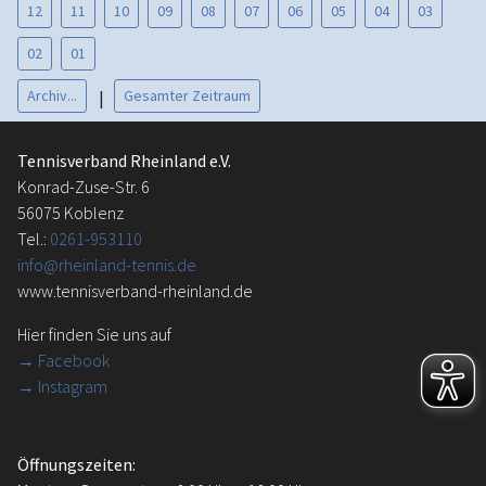
12
11
10
09
08
07
06
05
04
03
02
01
Archiv...
Gesamter Zeitraum
|
Tennisverband Rheinland e.V.
Konrad-Zuse-Str. 6
56075 Koblenz
Tel.:
0261-953110
info@rheinland-tennis.de
www.tennisverband-rheinland.de
Hier finden Sie uns auf
→
Facebook
→ Instagram
Öffnungszeiten: