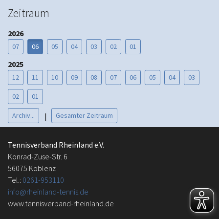
Zeitraum
2026
07
06
05
04
03
02
01
2025
12
11
10
09
08
07
06
05
04
03
02
01
Archiv...
Gesamter Zeitraum
|
Tennisverband Rheinland e.V.
Konrad-Zuse-Str. 6
56075 Koblenz
Tel.:
0261-953110
info@rheinland-tennis.de
www.tennisverband-rheinland.de