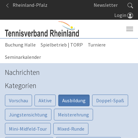
Springe zum Seiteninhalt
Rheinland-Pfalz
Newsletter
Login
Buchung Halle
Spielbetrieb | TORP
Turniere
Seminarkalender
Nachrichten
Kategorien
Vorschau
Aktive
Ausbildung
Doppel-Spaß
Jüngstensichtung
Meisterehrung
Mini-Midfeld-Tour
Mixed-Runde