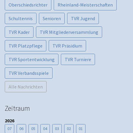
Oberschiedsrichter
Rheinland-Meisterschaften
Schultennis
Senioren
TVR Jugend
TVR Kader
TVR Mitgliederversammlung
TVR Platzpflege
TVR Präsidium
TVR Sportentwicklung
TVR Turniere
TVR Verbandsspiele
Alle Nachrichten
Zeitraum
2026
07
06
05
04
03
02
01