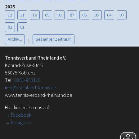
2025
12
11
10
09
08
07
06
05
04
03
02
01
Archiv...
Gesamter Zeitraum
|
Tennisverband Rheinland e.V.
Konrad-Zuse-Str. 6
56075 Koblenz
Tel.:
0261-953110
info@rheinland-tennis.de
www.tennisverband-rheinland.de
Hier finden Sie uns auf
→
Facebook
→ Instagram