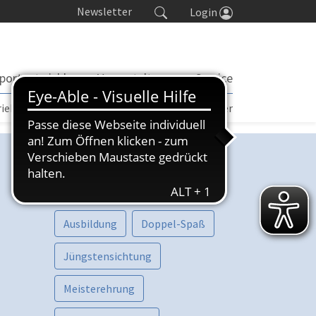
Newsletter
Login
portentwicklung
Veranstaltungen
Service
rieb | TORP
Turniere
Seminarkalender
Kategorien
Vorschau
Aktive
Ausbildung
Doppel-Spaß
Jüngstensichtung
Meisterehrung