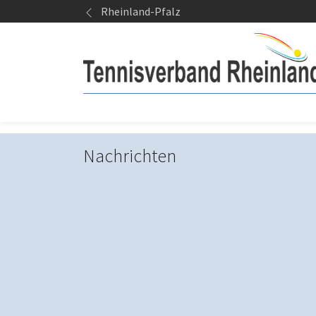
Springe zum Seiteninhalt
Rheinland-Pfalz
Nachrichten