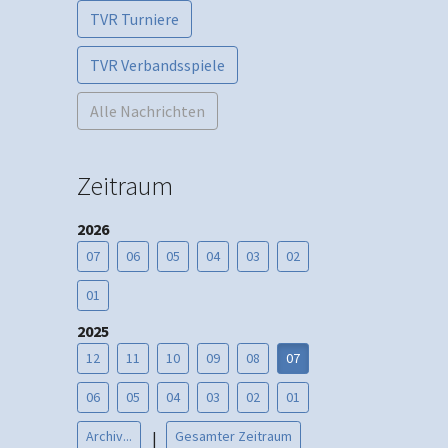
TVR Turniere
TVR Verbandsspiele
Alle Nachrichten
Zeitraum
2026
07
06
05
04
03
02
01
2025
12
11
10
09
08
07
06
05
04
03
02
01
Archiv...
Gesamter Zeitraum
|