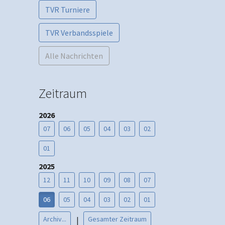
TVR Turniere
TVR Verbandsspiele
Alle Nachrichten
Zeitraum
2026
07
06
05
04
03
02
01
2025
12
11
10
09
08
07
06
05
04
03
02
01
Archiv...
Gesamter Zeitraum
|