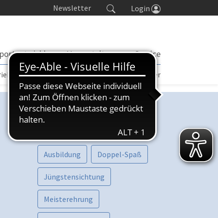
Newsletter
Login
portentwicklung
Veranstaltungen
Service
rieb | TORP
Turniere
Seminarkalender
Kategorien
Vorschau
Aktive
Ausbildung
Doppel-Spaß
Jüngstensichtung
Meisterehrung