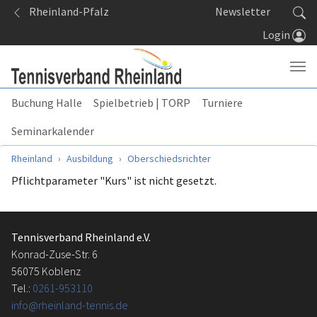
Springe zum Seiteninhalt
Rheinland-Pfalz
Newsletter
Login
Buchung Halle
Spielbetrieb | TORP
Turniere
Seminarkalender
Sie sind hier:
Rheinland
Ausbildung
Oberschiedsrichter
Pflichtparameter "Kurs" ist nicht gesetzt.
Tennisverband Rheinland e.V.
Konrad-Zuse-Str. 6
56075 Koblenz
Tel.:
0261-953110
info@rheinland-tennis.de