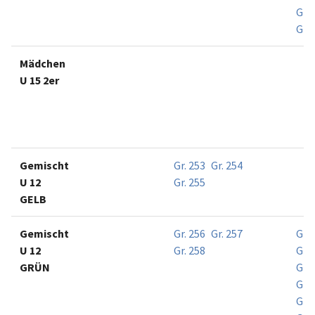
Gr. 
Gr. 
Mädchen
U 15 2er
Gemischt
Gr. 253
Gr. 254
U 12
Gr. 255
GELB
Gemischt
Gr. 256
Gr. 257
Gr. 
U 12
Gr. 258
Gr. 
GRÜN
Gr. 
Gr. 
Gr. 