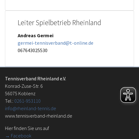
Leiter Spielbetrieb Rheinland
Andreas Germei
germei-tennisverband@t-online.de
067643025530
Tennisverband Rheinland e.V.
Konrad-Zuse-Str. 6
56075 Koblenz
Tel.:
0261-953110
info@rheinland-tennis.de
www.tennisverband-rheinland.de
Hier finden Sie uns auf
→
Facebook