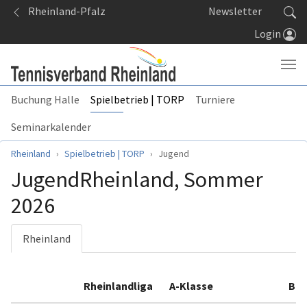
Springe zum Seiteninhalt
Rheinland-Pfalz
Newsletter
Login
Buchung Halle
Spielbetrieb | TORP
Turniere
Seminarkalender
Sie sind hier:
Rheinland
Spielbetrieb | TORP
Jugend
JugendRheinland, Sommer
2026
Rheinland
Rheinlandliga
A-Klasse
B-K