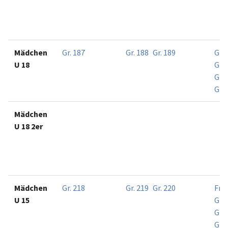
Mädchen
Gr. 187
Gr. 188
Gr. 189
Gr. 
U 18
Gr. 
Gr. 
Gr. 
Mädchen
U 18 2er
Mädchen
Gr. 218
Gr. 219
Gr. 220
Frei
U 15
Gr. 
Gr. 
Gr. 