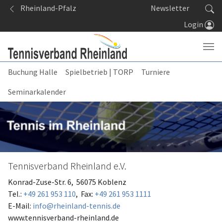
Springe zum Seiteninhalt
Rheinland-Pfalz
Newsletter
Login
Buchung Halle
Spielbetrieb | TORP
Turniere
Seminarkalender
Tennisverband Rheinland e.V.
Konrad-Zuse-Str. 6, 56075 Koblenz
Tel.:
+49 261 953 110
, Fax:
+49 261 953 1111
E-Mail:
info@rheinland-tennis.de
www.tennisverband-rheinland.de