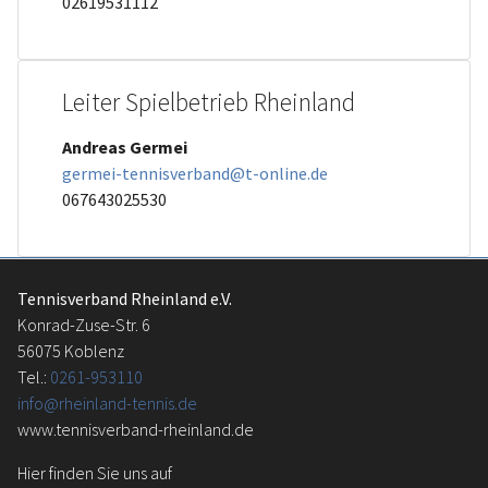
02619531112
Leiter Spielbetrieb Rheinland
Andreas Germei
germei-tennisverband@t-online.de
067643025530
Tennisverband Rheinland e.V.
Konrad-Zuse-Str. 6
56075 Koblenz
Tel.:
0261-953110
info@rheinland-tennis.de
www.tennisverband-rheinland.de
Hier finden Sie uns auf