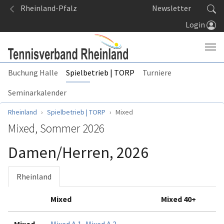
Springe zum Seiteninhalt
Rheinland-Pfalz
Newsletter
Login
Buchung Halle
Spielbetrieb | TORP
Turniere
Seminarkalender
Sie sind hier:
Rheinland
Spielbetrieb | TORP
Mixed
Mixed, Sommer 2026
Damen/Herren, 2026
Rheinland
Mixed
Mixed 40+