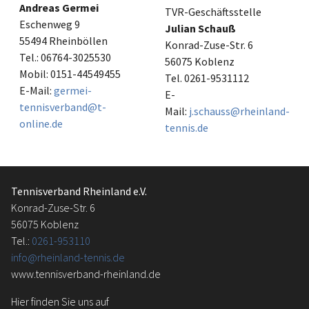
Andreas Germei
TVR-Geschäftsstelle
Eschenweg 9
Julian Schauß
55494 Rheinböllen
Konrad-Zuse-Str. 6
Tel.: 06764-3025530
56075 Koblenz
Mobil: 0151-44549455
Tel. 0261-9531112
E-Mail:
germei-
E-
tennisverband@t-
Mail:
j.schauss@rheinland-
online.de
tennis.de
Tennisverband Rheinland e.V.
Konrad-Zuse-Str. 6
56075 Koblenz
Tel.:
0261-953110
info@rheinland-tennis.de
www.tennisverband-rheinland.de
Hier finden Sie uns auf