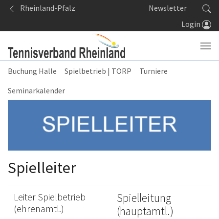
Springe zum Seiteninhalt
Rheinland-Pfalz
Newsletter
Login
Buchung Halle
Spielbetrieb | TORP
Turniere
Seminarkalender
Spielleiter
Leiter Spielbetrieb
Spielleitung
(ehrenamtl.)
(hauptamtl.)