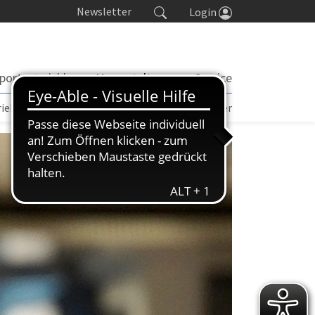
Newsletter
Login
portentwicklung
Veranstaltungen
Service
rieb | TORP
Turniere
Seminarkalender