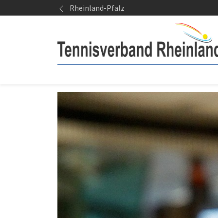
Springe zum Seiteninhalt
Rheinland-Pfalz