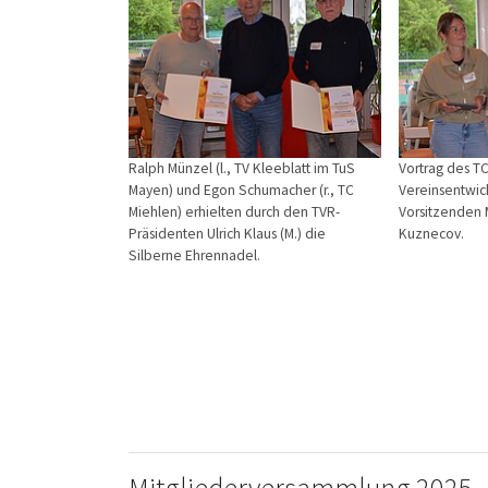
Ralph Münzel (l., TV Kleeblatt im TuS
Vortrag des T
Mayen) und Egon Schumacher (r., TC
Vereinsentwick
Miehlen) erhielten durch den TVR-
Vorsitzenden 
Präsidenten Ulrich Klaus (M.) die
Kuznecov.
Silberne Ehrennadel.
Mitgliederversammlung 2025