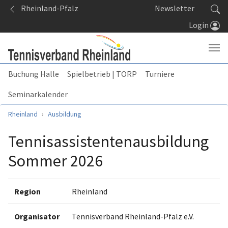
Springe zum Seiteninhalt
Rheinland-Pfalz
Newsletter
Login
Buchung Halle
Spielbetrieb | TORP
Turniere
Seminarkalender
Sie sind hier:
Rheinland
Ausbildung
Tennisassistentenausbildung
Sommer 2026
Region
Rheinland
Organisator
Tennisverband Rheinland-Pfalz e.V.