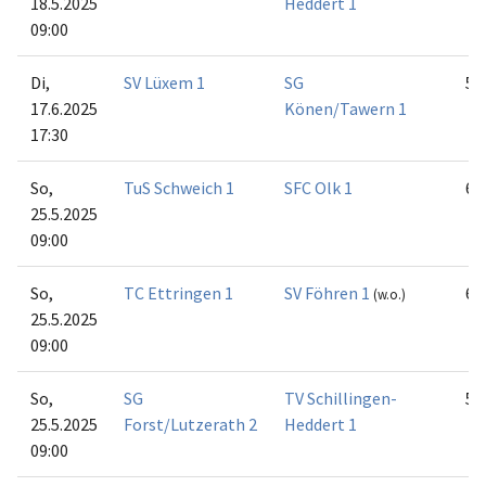
18.5.2025
Heddert 1
09:00
Di,
SV Lüxem 1
SG
5:1
17.6.2025
Könen/Tawern 1
17:30
So,
TuS Schweich 1
SFC Olk 1
6:0
25.5.2025
09:00
So,
TC Ettringen 1
SV Föhren 1
6:0
(w.o.)
25.5.2025
09:00
So,
SG
TV Schillingen-
5:1
25.5.2025
Forst/Lutzerath 2
Heddert 1
09:00