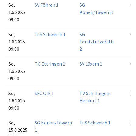
So,
SV Föhren 1
SG
0:6
1.6.2025
Könen/Tawern 1
09:00
So,
TuS Schweich 1
SG
6:0
1.6.2025
Forst/Lutzerath
09:00
2
So,
TC Ettringen 1
SV Lüxem 1
0:6
1.6.2025
09:00
So,
SFC Olk 1
TV Schillingen-
2:4
1.6.2025
Heddert 1
09:00
So,
SG Könen/Tawern
TuS Schweich 1
1:5
15.6.2025
1