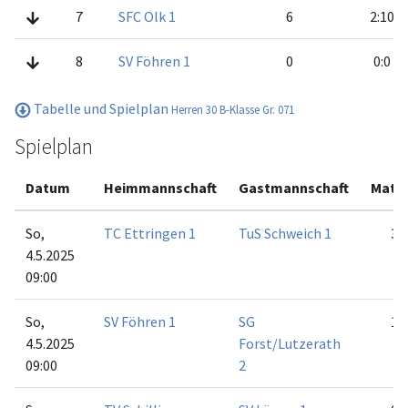
7
SFC Olk 1
6
2:10
8
SV Föhren 1
0
0:0
Tabelle und Spielplan
Herren 30 B-Klasse Gr. 071
Spielplan
Datum
Heimmannschaft
Gastmannschaft
Matc
So,
TC Ettringen 1
TuS Schweich 1
3:3
4.5.2025
09:00
So,
SV Föhren 1
SG
1:5
4.5.2025
Forst/Lutzerath
09:00
2