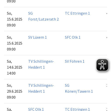
09:00
So,
SG
TC Ettringen 1
4:2
15.6.2025
Forst/Lutzerath 2
09:00
So,
SV Lüxem 1
SFC Olk 1
4:2
15.6.2025
09:00
Sa,
TV Schillingen-
SV Föhren 1
6:0
14.6.2025
Heddert 1
14:00
So,
TV Schillingen-
SG
3:3
29.6.2025
Heddert 1
Könen/Tawern 1
09:00
Sa,
SFC Olk 1
TC Ettringen 1
2:4