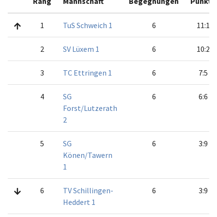
Rang
Mannschaft
Begegnungen
Punkte
1
TuS Schweich 1
6
11:1
2
SV Lüxem 1
6
10:2
3
TC Ettringen 1
6
7:5
4
SG
6
6:6
Forst/Lutzerath
2
5
SG
6
3:9
Könen/Tawern
1
6
TV Schillingen-
6
3:9
Heddert 1