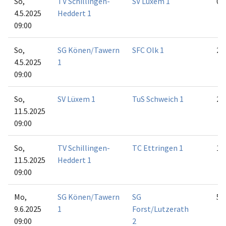
So,
TV Schillingen-
SV Lüxem 1
0:6
4.5.2025
Heddert 1
09:00
So,
SG Könen/Tawern
SFC Olk 1
2:4
4.5.2025
1
09:00
So,
SV Lüxem 1
TuS Schweich 1
2:4
11.5.2025
09:00
So,
TV Schillingen-
TC Ettringen 1
1:5
11.5.2025
Heddert 1
09:00
Mo,
SG Könen/Tawern
SG
5:1
9.6.2025
1
Forst/Lutzerath
09:00
2