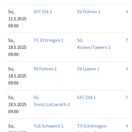
So,
SFC Olk 1
SV Föhren 1
6:0
11.5.2025
09:00
So,
TC Ettringen 1
SG
5:1
18.5.2025
Könen/Tawern 1
09:00
So,
SV Föhren 1
SV Lüxem 1
0:6
18.5.2025
09:00
So,
SG
SFC Olk 1
5:1
18.5.2025
Forst/Lutzerath 2
09:00
So,
TuS Schweich 1
TV Schillingen-
6:0