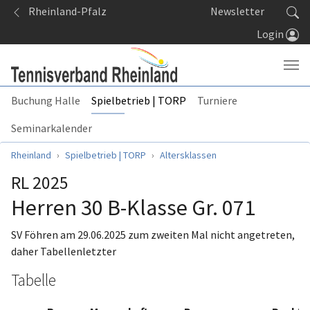
Springe zum Seiteninhalt
Rheinland-Pfalz
Newsletter
Login
Buchung Halle
Spielbetrieb | TORP
Turniere
Seminarkalender
Sie sind hier:
Rheinland
Spielbetrieb | TORP
Altersklassen
RL 2025
Herren 30 B-Klasse Gr. 071
SV Föhren am 29.06.2025 zum zweiten Mal nicht angetreten,
daher Tabellenletzter
Tabelle