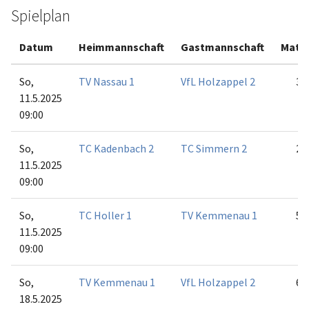
Spielplan
Datum
Heimmannschaft
Gastmannschaft
Matc
So,
TV Nassau 1
VfL Holzappel 2
3:3
11.5.2025
09:00
So,
TC Kadenbach 2
TC Simmern 2
2:4
11.5.2025
09:00
So,
TC Holler 1
TV Kemmenau 1
5:1
11.5.2025
09:00
So,
TV Kemmenau 1
VfL Holzappel 2
6:0
18.5.2025