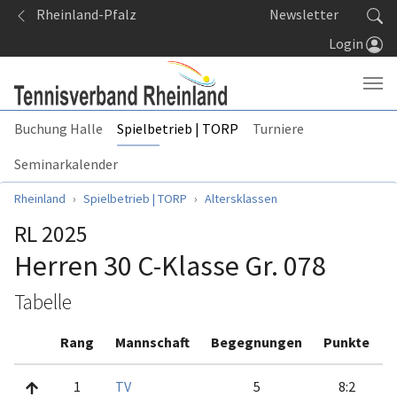
Springe zum Seiteninhalt
Rheinland-Pfalz
Newsletter
Login
Buchung Halle
Spielbetrieb | TORP
Turniere
Seminarkalender
Sie sind hier:
Rheinland
Spielbetrieb | TORP
Altersklassen
RL 2025
Herren 30 C-Klasse Gr. 078
Tabelle
Rang
Mannschaft
Begegnungen
Punkte
1
TV
5
8:2