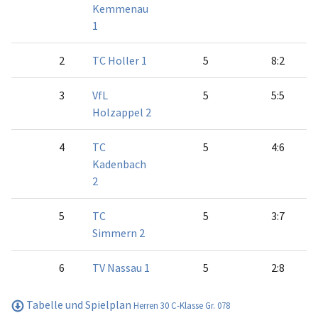
Kemmenau
1
2
TC Holler 1
5
8:2
3
VfL
5
5:5
Holzappel 2
4
TC
5
4:6
Kadenbach
2
5
TC
5
3:7
Simmern 2
6
TV Nassau 1
5
2:8
Tabelle und Spielplan
Herren 30 C-Klasse Gr. 078