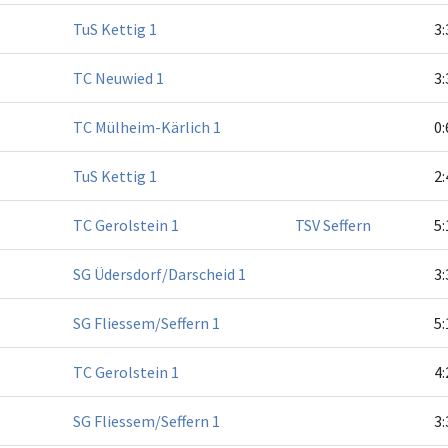
TuS Kettig 1
3:
TC Neuwied 1
3:
TC Mülheim-Kärlich 1
0:
TuS Kettig 1
2:
TC Gerolstein 1
TSV Seffern
5:
SG Üdersdorf/Darscheid 1
3:
SG Fliessem/Seffern 1
5:
TC Gerolstein 1
4:
SG Fliessem/Seffern 1
3: