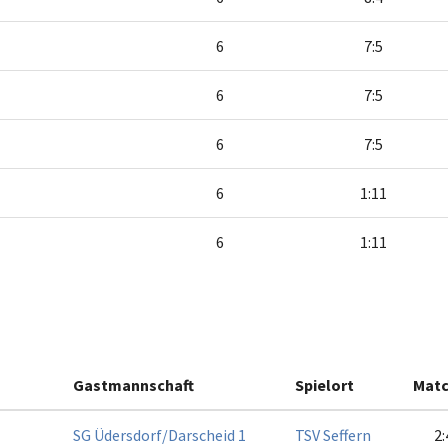
6
7:5
6
7:5
6
7:5
6
1:11
6
1:11
Gastmannschaft
Spielort
Matc
SG Üdersdorf/Darscheid 1
TSV Seffern
2: