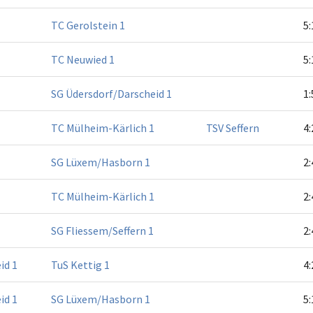
TC Gerolstein 1
5:
TC Neuwied 1
5:
SG Üdersdorf/Darscheid 1
1:
TC Mülheim-Kärlich 1
TSV Seffern
4:
SG Lüxem/Hasborn 1
2:
TC Mülheim-Kärlich 1
2:
SG Fliessem/Seffern 1
2:
id 1
TuS Kettig 1
4:
id 1
SG Lüxem/Hasborn 1
5: