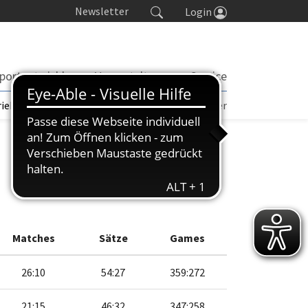
Newsletter
Login
portentwicklung
Veranstaltungen
Service
rieb | TORP
Turniere
Seminarkalender
Matches
Sätze
Games
26:10
54:27
359:272
21:15
46:32
347:258