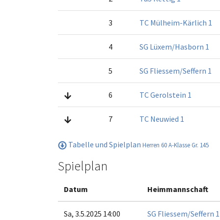
3
TC Mülheim-Kärlich 1
4
SG Lüxem/Hasborn 1
5
SG Fliessem/Seffern 1
6
TC Gerolstein 1
7
TC Neuwied 1
Tabelle und Spielplan
Herren 60 A-Klasse Gr. 145
Spielplan
Datum
Heimmannschaft
Sa, 3.5.2025 14:00
SG Fliessem/Seffern 1