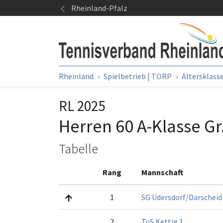
Springe zum Seiteninhalt
Rheinland-Pfalz
Sie sind hier:
Rheinland
Spielbetrieb | TORP
Altersklass
RL 2025
Herren 60 A-Klasse Gr
Tabelle
Rang
Mannschaft
1
SG Üdersdorf/Darscheid
2
TuS Kettig 1