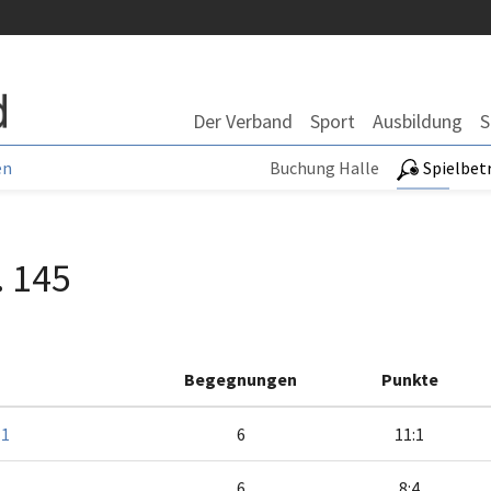
Der Verband
Sport
Ausbildung
S
en
Buchung Halle
Spielbet
. 145
Begegnungen
Punkte
 1
6
11:1
6
8:4