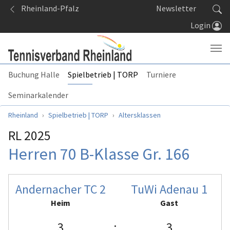
Springe zum Seiteninhalt
Rheinland-Pfalz
Newsletter
Login
Buchung Halle
Spielbetrieb | TORP
Turniere
Seminarkalender
Sie sind hier:
Rheinland
Spielbetrieb | TORP
Altersklassen
RL 2025
Herren 70 B-Klasse Gr. 166
Andernacher TC 2
TuWi Adenau 1
Heim
Gast
3
:
3