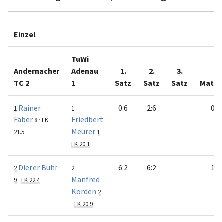
Einzel
TuWi
Andernacher
Adenau
1.
2.
3.
TC 2
1
Satz
Satz
Satz
Match
Rainer
0:6
2:6
0:1
1
1
Faber
Friedbert
8
·
LK
Meurer
21.5
1
·
LK 20.1
Dieter Buhr
6:2
6:2
1:0
2
2
Manfred
9
·
LK 22.4
Korden
2
·
LK 20.9