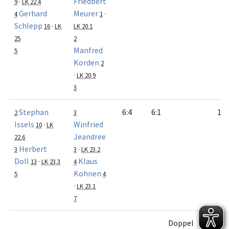
Friedbert
9
·
LK 22.4
Gerhard
Meurer
4
1
·
Schlepp
16
·
LK
LK 20.1
25
2
Manfred
5
Korden
2
·
LK 20.9
3
Stephan
6:4
6:1
1:0
2
3
Issels
Winfried
10
·
LK
Jeandree
22.6
Herbert
3
3
·
LK 23.2
Doll
Klaus
13
·
LK 23.3
4
Kohnen
5
4
·
LK 23.1
7
Doppel
1:1