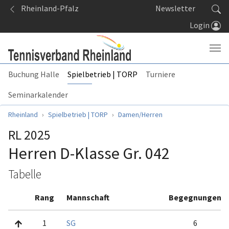
Springe zum Seiteninhalt
Rheinland-Pfalz
Newsletter
Login
Buchung Halle
Spielbetrieb | TORP
Turniere
Seminarkalender
Sie sind hier:
Rheinland
Spielbetrieb | TORP
Damen/Herren
RL 2025
Herren D-Klasse Gr. 042
Tabelle
Rang
Mannschaft
Begegnungen
1
SG
6