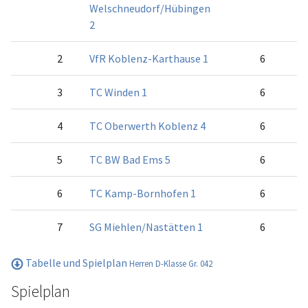
Welschneudorf/Hübingen
2
2
VfR Koblenz-Karthause 1
6
3
TC Winden 1
6
4
TC Oberwerth Koblenz 4
6
5
TC BW Bad Ems 5
6
6
TC Kamp-Bornhofen 1
6
7
SG Miehlen/Nastätten 1
6
Tabelle und Spielplan
Herren D-Klasse Gr. 042
Spielplan