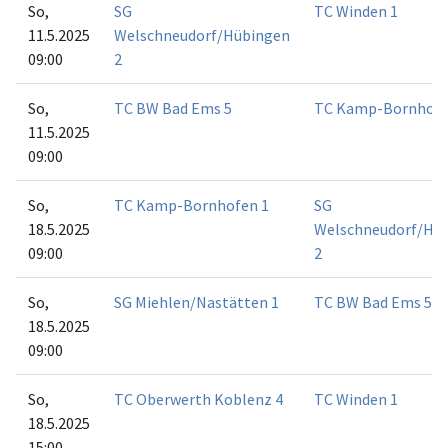
So,
SG
TC Winden 1
11.5.2025
Welschneudorf/Hübingen
09:00
2
So,
TC BW Bad Ems 5
TC Kamp-Bornhofe
11.5.2025
09:00
So,
TC Kamp-Bornhofen 1
SG
18.5.2025
Welschneudorf/Hü
09:00
2
So,
SG Miehlen/Nastätten 1
TC BW Bad Ems 5
18.5.2025
09:00
So,
TC Oberwerth Koblenz 4
TC Winden 1
18.5.2025
15:00