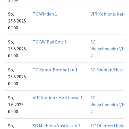
So,
TC Winden 1
VfR Koblenz-Karth
25.5.2025
09:00
So,
TC BW Bad Ems 5
SG
25.5.2025
Welschneudorf/Hü
09:00
2
So,
TC Kamp-Bornhofen 1
SG Miehlen/Nastät
25.5.2025
09:00
So,
VfR Koblenz-Karthause 1
SG
1.6.2025
Welschneudorf/Hü
09:00
2
So,
SG Miehlen/Nastätten 1
TC Oberwerth Kobl