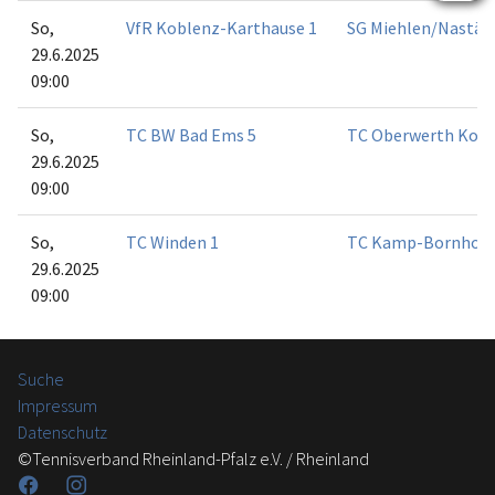
So,
VfR Koblenz-Karthause 1
SG Miehlen/Nastät
29.6.2025
09:00
So,
TC BW Bad Ems 5
TC Oberwerth Kobl
29.6.2025
09:00
So,
TC Winden 1
TC Kamp-Bornhofe
29.6.2025
09:00
Suche
Impressum
Datenschutz
©Tennisverband Rheinland-Pfalz e.V. / Rheinland