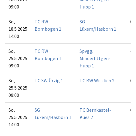
09:00
Hupp 1
So,
TC RW
SG
0:6
18.5.2025
Bombogen 1
Lüxem/Hasborn 1
14:00
So,
TC RW
Spvgg.
4:2
25.5.2025
Bombogen 1
Minderlittgen-
09:00
Hupp 1
So,
TC SW Ürzig 1
TC BW Wittlich 2
6:0
25.5.2025
09:00
So,
SG
TC Bernkastel-
6:0
25.5.2025
Lüxem/Hasborn 1
Kues 2
14:00