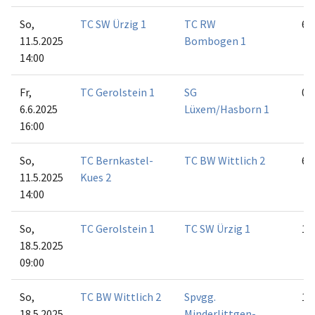
So,
TC SW Ürzig 1
TC RW
6:0
11.5.2025
Bombogen 1
14:00
Fr,
TC Gerolstein 1
SG
0:6
6.6.2025
Lüxem/Hasborn 1
16:00
So,
TC Bernkastel-
TC BW Wittlich 2
6:0
11.5.2025
Kues 2
14:00
So,
TC Gerolstein 1
TC SW Ürzig 1
1:5
18.5.2025
09:00
So,
TC BW Wittlich 2
Spvgg.
1:5
18.5.2025
Minderlittgen-