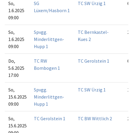
So,
SG
TC SW Ürzig 1
6:0
1.6.2025
Lüxem/Hasborn 1
09:00
So,
Spvgg.
TC Bernkastel-
2:4
1.6.2025
Minderlittgen-
Kues 2
09:00
Hupp 1
Do,
TC RW
TC Gerolstein 1
6:0
5.6.2025
Bombogen 1
17:00
So,
Spvgg.
TC SW Ürzig 1
1:5
15.6.2025
Minderlittgen-
09:00
Hupp 1
So,
TC Gerolstein 1
TC BW Wittlich 2
2:4
15.6.2025
09:00