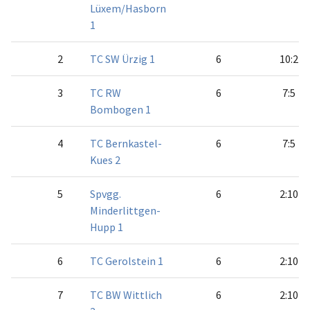
Lüxem/Hasborn
1
2
TC SW Ürzig 1
6
10:2
3
TC RW
6
7:5
Bombogen 1
4
TC Bernkastel-
6
7:5
Kues 2
5
Spvgg.
6
2:10
Minderlittgen-
Hupp 1
6
TC Gerolstein 1
6
2:10
7
TC BW Wittlich
6
2:10