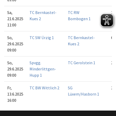
Sa,
TC Bernkastel-
TC RW
3:3
21.6.2025
Kues 2
Bombogen 1
11:00
So,
TC SW Ürzig 1
TC Bernkastel-
6:0
29.6.2025
Kues 2
09:00
So,
Spvgg.
TC Gerolstein 1
2:4
29.6.2025
Minderlittgen-
09:00
Hupp 1
Fr,
TC BW Wittlich 2
SG
2:4
13.6.2025
Lüxem/Hasborn 1
16:00