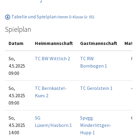
2
Tabelle und Spielplan
Herren D-Klasse Gr. 051
Spielplan
Datum
Heimmannschaft
Gastmannschaft
Matc
So,
TC BW Wittlich 2
TC RW
0:6
4.5.2025
Bombogen 1
09:00
So,
TC Bernkastel-
TC Gerolstein 1
4:2
4.5.2025
Kues 2
09:00
So,
SG
Spvgg.
6:0
4.5.2025
Lüxem/Hasborn 1
Minderlittgen-
14:00
Hupp 1