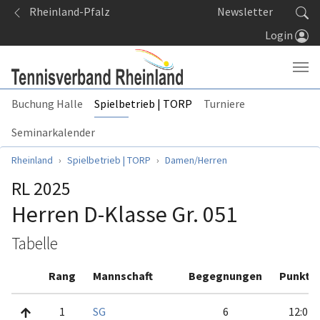
Springe zum Seiteninhalt
Rheinland-Pfalz
Newsletter
Login
Buchung Halle
Spielbetrieb | TORP
Turniere
Seminarkalender
Sie sind hier:
Rheinland
Spielbetrieb | TORP
Damen/Herren
RL 2025
Herren D-Klasse Gr. 051
Tabelle
Rang
Mannschaft
Begegnungen
Punkte
1
SG
6
12:0