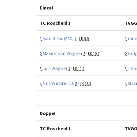
Einzel
TC Roscheid 1
TVGG 
Ivan Brkic
Yann
1
(CRO)
4
·
LK 9.9
1
Maximilian Wegner
Holg
2
5
·
LK 10.2
2
Juri Wagner
Tho
3
7
·
LK 11.7
3
Nils Wichterich
Maxi
4
8
·
LK 13.3
4
Doppel
TC Roscheid 1
TVGG 