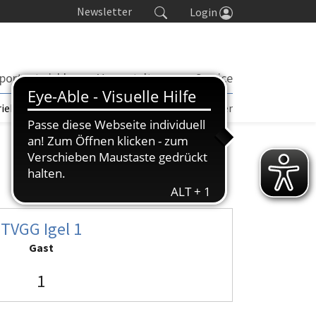
Newsletter
Login
portentwicklung
Veranstaltungen
Service
rieb | TORP
Turniere
Seminarkalender
TVGG Igel 1
Gast
1