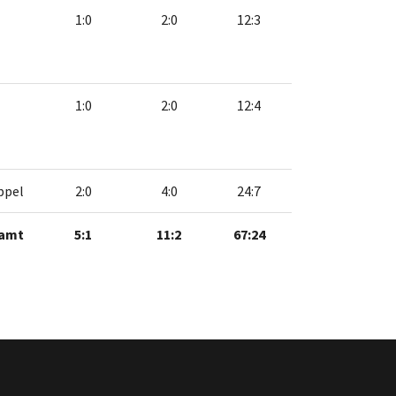
1:0
2:0
12:3
1:0
2:0
12:4
ppel
2:0
4:0
24:7
amt
5:1
11:2
67:24