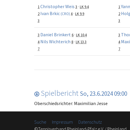
Christopher Weis
Yann
1
3
·
LK 9.4
1
Ivan Brkic
Holg
2
(CRO)
4
·
LK 9.9
2
3
3
Daniel Brinkert
Tho
3
6
·
LK 10.4
3
Nils Wichterich
Maxi
4
8
·
LK 13.3
4
7
7
Spielbericht
So, 23.6.2024 09:00
Oberschiedsrichter: Maximilian Jesse
Suche
Impressum
Datenschutz
©Tennisverband Rheinland-Pfalz e.V. / Rheinland