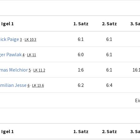
Igel 1
1. Satz
2. Satz
3. S
ick Paige
6:1
6:1
3
·
LK 10.3
er Pawlak
6:0
6:1
4
·
LK 11
mas Melchior
1:6
6:1
16:
5
·
LK 11.2
milian Jesse
6:2
6:4
6
·
LK 13.6
Ei
Igel 1
1. Satz
2. Satz
3. S