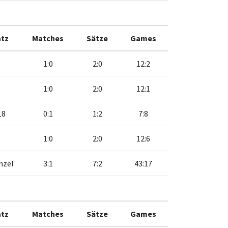
atz
Matches
Sätze
Games
1:0
2:0
12:2
1:0
2:0
12:1
18
0:1
1:2
7:8
1:0
2:0
12:6
nzel
3:1
7:2
43:17
atz
Matches
Sätze
Games