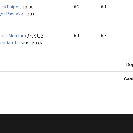
ick Paige
6:2
6:1
3
·
LK 10.3
er Pawlak
4
·
LK 11
mas Melchior
6:1
6:3
5
·
LK 11.2
milian Jesse
6
·
LK 13.6
Do
Ges