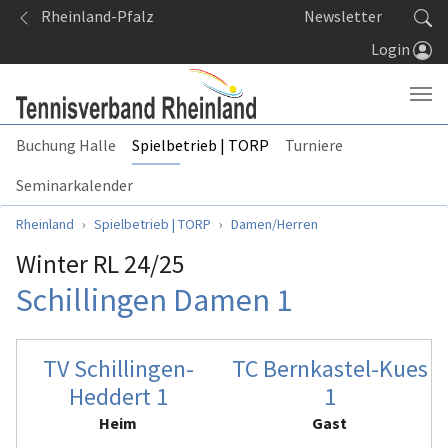
Springe zum Seiteninhalt
Rheinland-Pfalz
Newsletter
Login
Buchung Halle
Spielbetrieb | TORP
Turniere
Seminarkalender
Sie sind hier:
Rheinland
Spielbetrieb | TORP
Damen/Herren
Winter RL 24/25
Schillingen Damen 1
TV Schillingen-
TC Bernkastel-Kues
Heddert 1
1
Heim
Gast