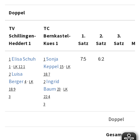
Doppel
TV
TC
Schillingen-
Bernkastel-
1.
2.
3.
Heddert 1
Kues 1
Satz
Satz
Satz
Mat
Elisa Schuh
Sonja
7:5
6:2
1
1
Keppel
1
·
LK 12.1
15
·
LK
Luisa
2
18.7
Berger
Ingrid
4
·
LK
2
Baum
18.9
23
·
LK
3
22.4
3
Doppel
Gesamt