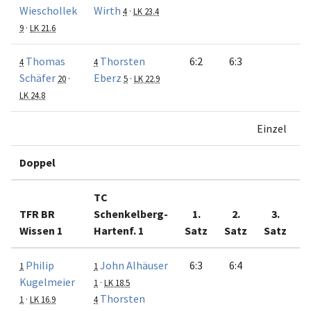
Wieschollek
Wirth
4
·
LK 23.4
9
·
LK 21.6
Thomas
Thorsten
6:2
6:3
4
4
Schäfer
Eberz
20
·
5
·
LK 22.9
LK 24.8
Einzel
Doppel
TC
TFR BR
Schenkelberg-
1.
2.
3.
Wissen 1
Hartenf. 1
Satz
Satz
Satz
M
Philip
John Alhäuser
6:3
6:4
1
1
Kugelmeier
1
·
LK 18.5
Thorsten
1
·
LK 16.9
4