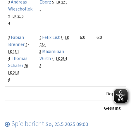
Andreas
Eberz
3
5
·
LK 22.9
Wieschollek
5
9
·
LK 21.6
4
Fabian
Felix List
6:0
6:0
2
2
3
·
LK
Brenner
2
·
22.4
Maximilian
LK 18.1
3
Thomas
Wirth
4
4
·
LK 23.4
Schäfer
20
·
5
LK 24.8
6
Doppel
Gesamt
Spielbericht
So, 25.5.2025 09:00