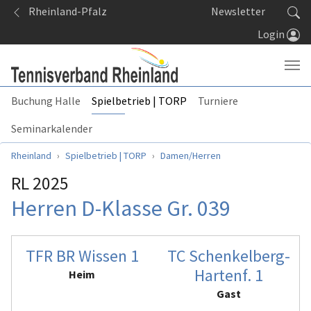
Springe zum Seiteninhalt
Rheinland-Pfalz
Newsletter
Login
Buchung Halle
Spielbetrieb | TORP
Turniere
Seminarkalender
Sie sind hier:
Rheinland
Spielbetrieb | TORP
Damen/Herren
RL 2025
Herren D-Klasse Gr. 039
TFR BR Wissen 1
TC Schenkelberg-
Hartenf. 1
Heim
Gast