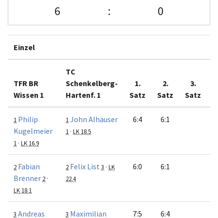
6
:
0
Einzel
TC
TFR BR
Schenkelberg-
1.
2.
3.
Wissen 1
Hartenf. 1
Satz
Satz
Satz
M
Philip
John Alhäuser
6:4
6:1
1
1
Kugelmeier
1
·
LK 18.5
1
·
LK 16.9
Fabian
Felix List
6:0
6:1
2
2
3
·
LK
Brenner
2
·
22.4
LK 18.1
Andreas
Maximilian
7:5
6:4
3
3