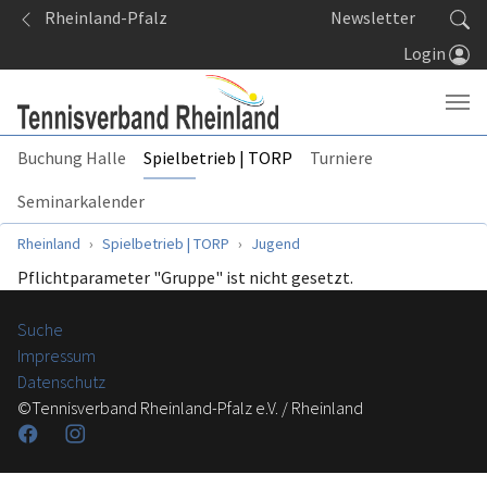
Springe zum Seiteninhalt
Rheinland-Pfalz
Newsletter
Login
Buchung Halle
Spielbetrieb | TORP
Turniere
Seminarkalender
Sie sind hier:
Rheinland
Spielbetrieb | TORP
Jugend
Pflichtparameter "Gruppe" ist nicht gesetzt.
Suche
Impressum
Datenschutz
©Tennisverband Rheinland-Pfalz e.V. / Rheinland
Facebook
Instagram