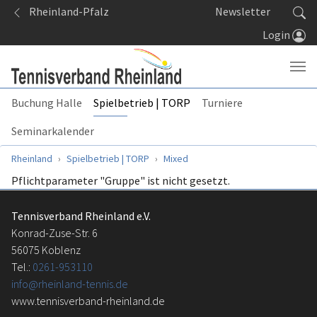
Springe zum Seiteninhalt
Rheinland-Pfalz
Newsletter
Login
Buchung Halle
Spielbetrieb | TORP
Turniere
Seminarkalender
Sie sind hier:
Rheinland
Spielbetrieb | TORP
Mixed
Pflichtparameter "Gruppe" ist nicht gesetzt.
Tennisverband Rheinland e.V.
Konrad-Zuse-Str. 6
56075 Koblenz
Tel.:
0261-953110
info@rheinland-tennis.de
www.tennisverband-rheinland.de