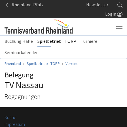
Springe zum Seiteninhalt
Rheinland-Pfalz
Newsletter
Login
Buchung Halle
Spielbetrieb | TORP
Turniere
Seminarkalender
Sie sind hier:
Rheinland
Spielbetrieb | TORP
Vereine
Belegung
TV Nassau
Begegnungen
Suche
Impressum