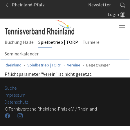
Springe zum Seiteninhalt
Rheinland-Pfalz
Newsletter
Login
Buchung Halle
Spielbetrieb | TORP
Turniere
Seminarkalender
Sie sind hier:
Rheinland
Spielbetrieb | TORP
Vereine
Begegnungen
Pflichtparameter "Verein" ist nicht gesetzt.
Suche
Impressum
Datenschutz
©Tennisverband Rheinland-Pfalz e.V. / Rheinland
Facebook
Instagram