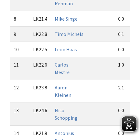
Rehman
8
LK21.4
Mike Singe
0:0
9
LK22.8
Timo Michels
0:1
10
LK22.5
Leon Haas
0:0
11
LK22.6
Carlos
1:0
Mestre
12
LK23.8
Aaron
2:1
Kleinen
13
LK24.6
Nico
0:0
Schöpping
14
LK21.9
Antonius
0:0