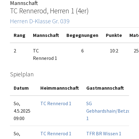
Mannschaft
TC Rennerod, Herren 1 (4er)
Herren D-Klasse Gr. 039
Rang
Mannschaft
Begegnungen
Punkte
Mat
2
TC
6
10:2
25
Rennerod 1
Spielplan
Datum
Heimmannschaft
Gastmannschaft
So,
TC Rennerod 1
SG
4.5.2025
Gebhardshain/Betzdorf
09:00
1
So,
TC Rennerod 1
TFR BR Wissen 1