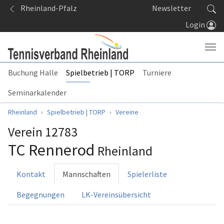
Springe zum Seiteninhalt
Rheinland-Pfalz
Newsletter
Login
Buchung Halle
Spielbetrieb | TORP
Turniere
Seminarkalender
Sie sind hier:
Rheinland
Spielbetrieb | TORP
Vereine
Verein 12783
TC Rennerod
Rheinland
Kontakt
Mannschaften
Spielerliste
Begegnungen
LK-Vereinsübersicht