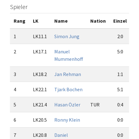
Spieler
Rang
LK
Name
Nation
Einzel
D
1
LK11.1
Simon Jung
2:0
2
LK17.1
Manuel
5:0
Mummenhoff
3
LK18.2
Jan Rehman
1:1
4
LK22.1
Tjark Bochen
5:1
5
LK21.4
Hasan Özler
TUR
0:4
6
LK20.5
Ronny Klein
0:0
7
LK20.8
Daniel
0:0