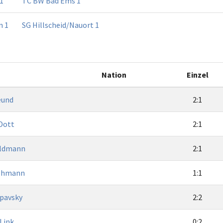
1
TC BW Bad Ems 1
n 1
SG Hillscheid/Nauort 1
Nation
Einzel
eund
2:1
Dott
2:1
ildmann
2:1
 Ehmann
1:1
Opavsky
2:2
 Link
0:2