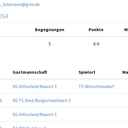
a_hildmann@gmx.de
264
Begegnungen
Punkte
M
5
6:4
Gastmannschaft
Spielort
Ma
SG Hillscheid/Nauort 1
TC Welschneudorf
1
SG TC Diez/Burgschwalbach 2
SG Hillscheid/Nauort 1