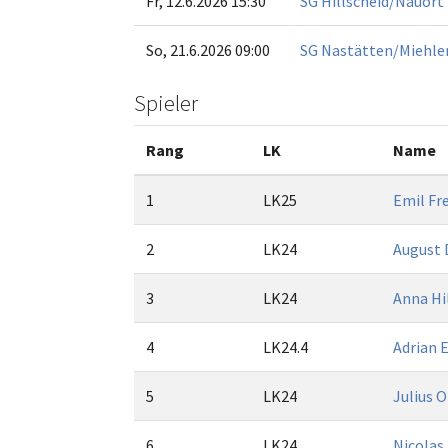
Fr, 12.6.2026 15:30
SG Hillscheid/Nauort 
So, 21.6.2026 09:00
SG Nastätten/Miehle
Spieler
Rang
LK
Name
1
LK25
Emil Fr
2
LK24
August 
3
LK24
Anna H
4
LK24.4
Adrian
5
LK24
Julius 
6
LK24
Nicolas