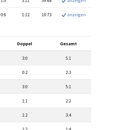
1:5
3:11
39:68
anzeigen
0:6
1:12
10:73
anzeigen
Doppel
Gesamt
3:0
5:1
0:2
2:3
3:0
5:1
1:1
2:2
1:2
3:4
1:2
1:4