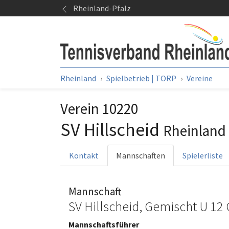
Springe zum Seiteninhalt
Rheinland-Pfalz
Sie sind hier:
Rheinland
Spielbetrieb | TORP
Vereine
Verein 10220
SV Hillscheid
Rheinland
Kontakt
Mannschaften
Spielerliste
Mannschaft
SV Hillscheid, Gemischt U 12
Mannschaftsführer