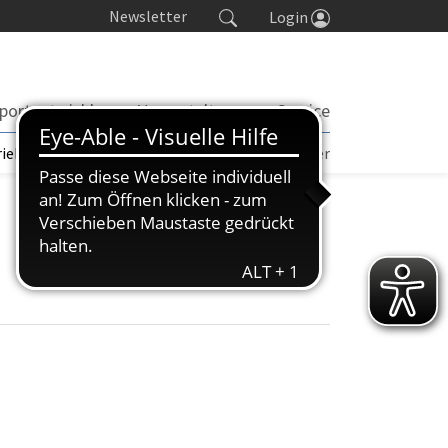
Newsletter
Login
portentwicklung
Veranstaltungen
Service
rieb | TORP
Turniere
Seminarkalender