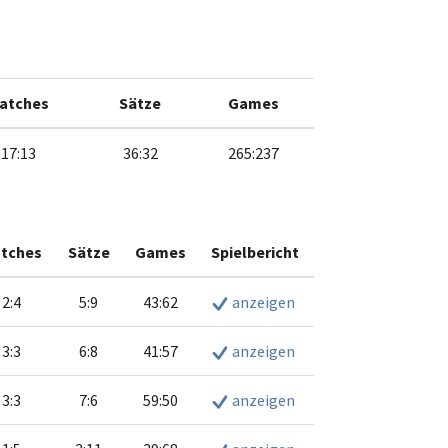
atches
Sätze
Games
17:13
36:32
265:237
tches
Sätze
Games
Spielbericht
2:4
5:9
43:62
anzeigen
3:3
6:8
41:57
anzeigen
3:3
7:6
59:50
anzeigen